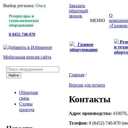
Выбор региона:
Омск
Заказать
обратный
О
звонок
Резервуары и
МЕНЮ
компани
технологическое
оборудование
«Газовик
8-8452-740-870
Рез
Газовое
и техн
оборудование
оборуд
Мобильная версия сайта
Главная
/
Версия для печати
Обратная
Контакты
связь
Схемы
проезда
Адрес производства:
410076,
Телефон:
8 (8452) 740-870
(мн