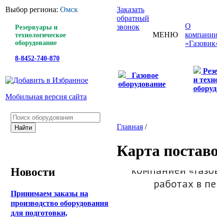
Выбор региона:
Омск
Заказать
обратный
О
звонок
Резервуары и
МЕНЮ
компани
технологическое
оборудование
«Газовик
8-8452-740-870
Рез
Газовое
и техн
оборудование
оборуд
Мобильная версия сайта
Главная
/
Карта постав
Новости
Принимаем заказы на
производство оборудования
для подготовки,