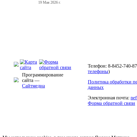
19 Мая 2026 г.
Телефон: 8-8452-740-87
телефоны
)
Программирование
сайта —
Политика обработки п
Сайтмедиа
данных
Электронная почта:
ne
Форма обратной связи