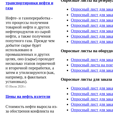
Опросные листы на резерву
транспортировки нефти и
газа
Опросный лист для зак
Опросный лист для зака
Нефте- и газопереработка -
Опросный лист для зак
это процессы получения
Опросный лист для зака
товарной нефти и других
Опросный лист для зака
нефтепродуктов из сырой
Опросный лист для зака
нефти, а также получения
попутного газа. Прежде чем
Опросный лист для зака
добытое сырье будет
использовано в
Опросные листы на оборудо
промышленных и других
целях, оно (сырье) проходит
Опросный лист для зак
несколько этапов первичной
Опросный листа на по
и вторичной переработки, а
Опросный лист для зака
затем и утилизируются (как,
например, в факельных
Опросные листы для заказа
установках).
05 Июля 2026 г.
Опросный лист для зака
Опросный лист для зака
Цены на нефть взлетели
Опросный лист для зак
Опросный лист для зака
Стоимость нефти выросла из-
Опросный лист для зака
за обострения конфликта на